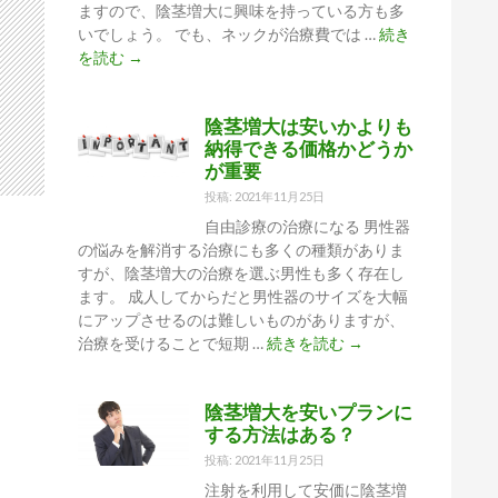
ますので、陰茎増大に興味を持っている方も多
いでしょう。 でも、ネックが治療費では …
続き
陰
を読む
→
茎
増
陰茎増大は安いかよりも
大
納得できる価格かどうか
は
が重要
ロ
ー
投稿: 2021年11月25日
ン
自由診療の治療になる 男性器
で
の悩みを解消する治療にも多くの種類がありま
月々
すが、陰茎増大の治療を選ぶ男性も多く存在し
安
ます。 成人してからだと男性器のサイズを大幅
い
にアップさせるのは難しいものがありますが、
料
陰
治療を受けることで短期 …
続きを読む
→
金
茎
で
増
支
陰茎増大を安いプランに
大
払
する方法はある？
は
え
安
投稿: 2021年11月25日
る
い
注射を利用して安価に陰茎増