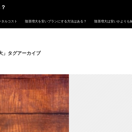
る？
ータルコスト
陰茎増大を安いプランにする方法はある？
陰茎増大は安いかよりも
大」タグアーカイブ