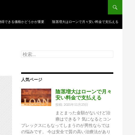
納得できる価格かどうかが重要
陰茎増大はローンで月々安い料金で支払える
検
索:
人気ページ
陰茎増大はローンで月々
安い料金で支払える
投稿: 2021年11月25日
まとまった金額がないけど治
療はできる？ 気になるとコン
プレックスにもなってしまうのが男性ならでは
の悩みです。 今は安全で質の高い治療法があり