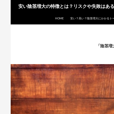
検
安い陰茎増大の特徴とは？リスクや失敗はあ
索
コンテンツへスキップ
HOME
安い？高い？陰茎増大にかかるト
「陰茎増