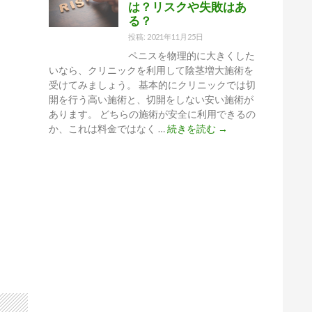
あ
は？リスクや失敗はあ
陰
る？
る？
茎
増
投稿: 2021年11月25日
大
ペニスを物理的に大きくした
に
いなら、クリニックを利用して陰茎増大施術を
か
受けてみましょう。 基本的にクリニックでは切
か
開を行う高い施術と、切開をしない安い施術が
る
あります。 どちらの施術が安全に利用できるの
ト
安
か、これは料金ではなく …
続きを読む
→
ー
い
タ
陰
ル
茎
コ
増
ス
大
ト
の
特
徴
と
は？
リ
ス