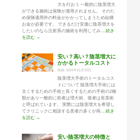
か
大を行おう 一般的に陰茎増大
よ
ができる施術は保険が適用されません。 そのた
り
め保険適用外の料金がかかってしまうため結構
も
お金が必要です。 できるだけ安価に陰茎増大を
納
したいのなら注射系の施術を利用してみ …
続き
得
陰
を読む
→
で
茎
き
増
る
安い？高い？陰茎増大に
大
価
かかるトータルコスト
を
格
安
投稿: 2021年11月25日
か
い
陰茎増大手術のトータルコス
ど
プ
トについて 陰茎増大手術には
う
ラ
太くするための手術と長くするための手術の2種
か
ン
類があり一般的に前者は増大術、後者は長茎術
が
に
と呼ばれています。 実際には陰茎増大を希望し
重
す
てクリニックに相談する患者の多くが両 …
続き
要
る
安
を読む
→
方
い？
法
高
は
安い陰茎増大の特徴と
い？